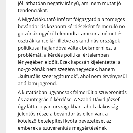
jól láthatóan negatív irányú, ami nem mutat jó
tendenciákat.
A Migrációkutató Intézet főigazgatója a tömeges
bevándorlás központi kérdéseként felmerülő no-
go zónák ügyéről elmondta: amikor a német és
osztrák kancellár, illetve a skandináv országok
politikusai hajlandóvá váltak beismerni ezt a
problémát, a kérdés politikai értelemben
lényegében eldőlt. Ezek kapcsán kijelentette: a
no-go zónák nem szegénynegyedek, hanem
„kulturális szegregátumok”, ahol nem érvényesül
az állami jogrend.
A kutatásban ugyancsak felmerült a szuverenitás
és az integráció kérdése. A Szabó Dávid József
úgy látta: olyan országokban, ahol a lakosság
jelentős része a bevándorlás ellen van, a
kötelező betelepítési kvóta bevezetését az
emberek a szuverenitás megsértésének