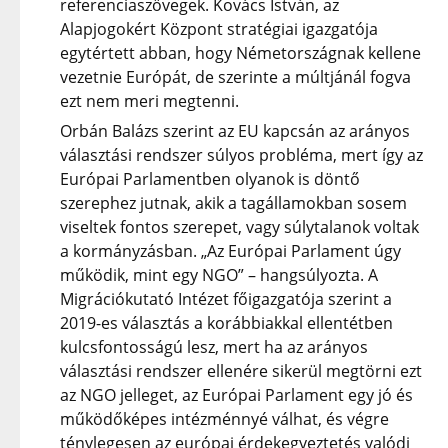
referenciaszövegek. Kovács István, az
Alapjogokért Központ stratégiai igazgatója
egytértett abban, hogy Németországnak kellene
vezetnie Európát, de szerinte a múltjánál fogva
ezt nem meri megtenni.
Orbán Balázs szerint az EU kapcsán az arányos
választási rendszer súlyos probléma, mert így az
Európai Parlamentben olyanok is döntő
szerephez jutnak, akik a tagállamokban sosem
viseltek fontos szerepet, vagy súlytalanok voltak
a kormányzásban. „Az Európai Parlament úgy
működik, mint egy NGO” – hangsúlyozta. A
Migrációkutató Intézet főigazgatója szerint a
2019-es választás a korábbiakkal ellentétben
kulcsfontosságú lesz, mert ha az arányos
választási rendszer ellenére sikerül megtörni ezt
az NGO jelleget, az Európai Parlament egy jó és
működőképes intézménnyé válhat, és végre
ténylegesen az európai érdekegyeztetés valódi