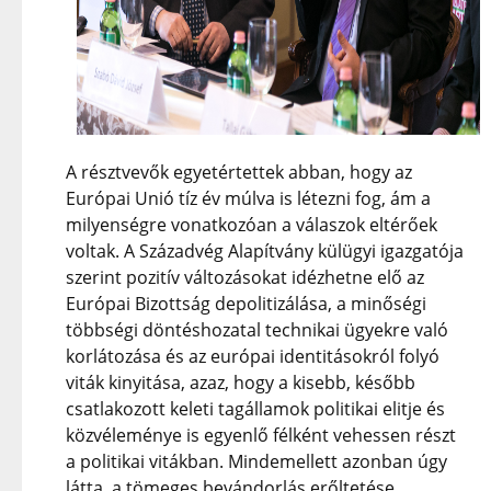
A résztvevők egyetértettek abban, hogy az
Európai Unió tíz év múlva is létezni fog, ám a
milyenségre vonatkozóan a válaszok eltérőek
voltak. A Századvég Alapítvány külügyi igazgatója
szerint pozitív változásokat idézhetne elő az
Európai Bizottság depolitizálása, a minőségi
többségi döntéshozatal technikai ügyekre való
korlátozása és az európai identitásokról folyó
viták kinyitása, azaz, hogy a kisebb, később
csatlakozott keleti tagállamok politikai elitje és
közvéleménye is egyenlő félként vehessen részt
a politikai vitákban. Mindemellett azonban úgy
látta, a tömeges bevándorlás erőltetése