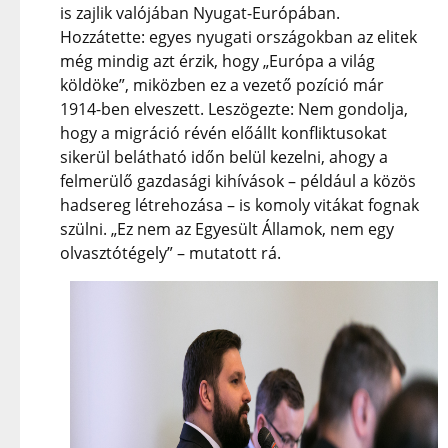
is zajlik valójában Nyugat-Európában.
Hozzátette: egyes nyugati országokban az elitek
még mindig azt érzik, hogy „Európa a világ
köldöke”, miközben ez a vezető pozíció már
1914-ben elveszett. Leszögezte: Nem gondolja,
hogy a migráció révén előállt konfliktusokat
sikerül belátható időn belül kezelni, ahogy a
felmerülő gazdasági kihívások – például a közös
hadsereg létrehozása – is komoly vitákat fognak
szülni. „Ez nem az Egyesült Államok, nem egy
olvasztótégely” – mutatott rá.