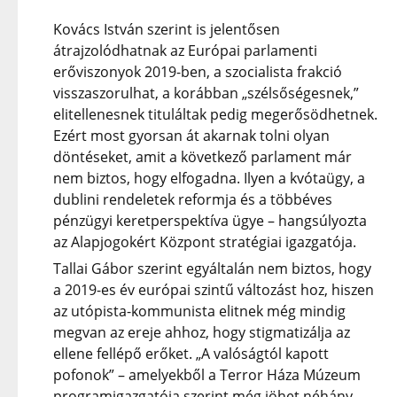
Kovács István szerint is jelentősen
átrajzolódhatnak az Európai parlamenti
erőviszonyok 2019-ben, a szocialista frakció
visszaszorulhat, a korábban „szélsőségesnek,”
elitellenesnek tituláltak pedig megerősödhetnek.
Ezért most gyorsan át akarnak tolni olyan
döntéseket, amit a következő parlament már
nem biztos, hogy elfogadna. Ilyen a kvótaügy, a
dublini rendeletek reformja és a többéves
pénzügyi keretperspektíva ügye – hangsúlyozta
az Alapjogokért Központ stratégiai igazgatója.
Tallai Gábor szerint egyáltalán nem biztos, hogy
a 2019-es év európai szintű változást hoz, hiszen
az utópista-kommunista elitnek még mindig
megvan az ereje ahhoz, hogy stigmatizálja az
ellene fellépő erőket. „A valóságtól kapott
pofonok” – amelyekből a Terror Háza Múzeum
programigazgatója szerint még jöhet néhány –,