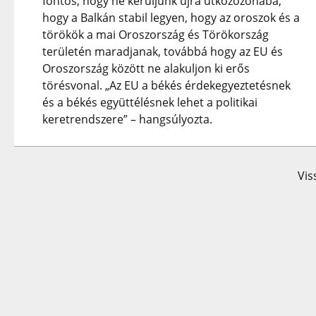
fontos, hogy ne kerüljünk újra ütközőzónába,
hogy a Balkán stabil legyen, hogy az oroszok és a
törökök a mai Oroszország és Törökország
területén maradjanak, továbbá hogy az EU és
Oroszország között ne alakuljon ki erős
törésvonal. „Az EU a békés érdekegyeztetésnek
és a békés együttélésnek lehet a politikai
keretrendszere” – hangsúlyozta.
Vis