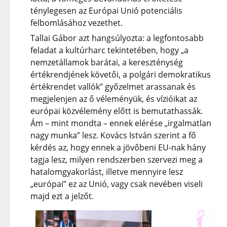
ténylegesen az Európai Unió potenciális
felbomlásához vezethet.
Tallai Gábor azt hangsúlyozta: a legfontosabb
feladat a kultúrharc tekintetében, hogy „a
nemzetállamok barátai, a kereszténység
értékrendjének követői, a polgári demokratikus
értékrendet vallók” győzelmet arassanak és
megjelenjen az ő véleményük, és vízióikat az
európai közvélemény előtt is bemutathassák.
Ám – mint mondta – ennek elérése „irgalmatlan
nagy munka” lesz. Kovács István szerint a fő
kérdés az, hogy ennek a jövőbeni EU-nak hány
tagja lesz, milyen rendszerben szervezi meg a
hatalomgyakorlást, illetve mennyire lesz
„európai” ez az Unió, vagy csak nevében viseli
majd ezt a jelzőt.