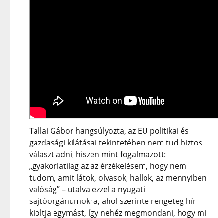
Tallai Gábor hangsúlyozta, az EU politikai és
gazdasági kilátásai tekintetében nem tud biztos
választ adni, hiszen mint fogalmazott:
„gyakorlatilag az az érzékelésem, hogy nem
tudom, amit látok, olvasok, hallok, az mennyiben
valóság” – utalva ezzel a nyugati
sajtóorgánumokra, ahol szerinte rengeteg hír
kioltja egymást, így nehéz megmondani, hogy mi