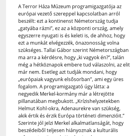
A Terror Háza Múzeum programigazgatója az
európai vezető szereppel kapcsolatban arról
beszélt: ezt a kontinenst Németország tudja
„gatyába rázni”, ez az a központi ország, amely
egyszerre nyugati is és keleti is, de ahhoz, hogy
ezt a munkát elvégezzék, önazonosság volna
szükséges. Tallai Gábor szerint Németországban
ma arra a kérdésre, hogy „ki vagyok én?”, talán
még a hétköznapok embere tud válaszolni, az elit
már nem. Esetleg azt tudják mondani, hogy
„európaiak vagyunk elsősorban”, ami egy üres
fogalom. A programigazgató úgy látta: a
negyedik Merkel-kormány már a létrejötte
pillanatában megbukott. „Krízishelyzetekben
Helmut Kohl-okra, Adenaurekre van szükség,
akik értik és érzik Európa történeti dimenzióit.”
Szerinte jól jelzi Merkel alkalmatlanságát, hogy
beszédeiből teljesen hiányoznak a kulturális