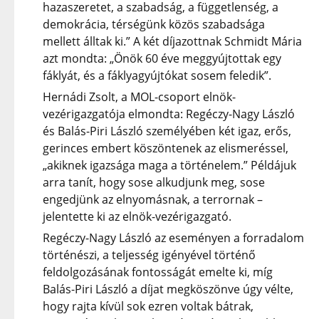
hazaszeretet, a szabadság, a függetlenség, a
demokrácia, térségünk közös szabadsága
mellett álltak ki.” A két díjazottnak Schmidt Mária
azt mondta: „Önök 60 éve meggyújtottak egy
fáklyát, és a fáklyagyújtókat sosem feledik”.
Hernádi Zsolt, a MOL-csoport elnök-
vezérigazgatója elmondta: Regéczy-Nagy László
és Balás-Piri László személyében két igaz, erős,
gerinces embert köszöntenek az elismeréssel,
„akiknek igazsága maga a történelem.” Példájuk
arra tanít, hogy sose alkudjunk meg, sose
engedjünk az elnyomásnak, a terrornak –
jelentette ki az elnök-vezérigazgató.
Regéczy-Nagy László az eseményen a forradalom
történészi, a teljesség igényével történő
feldolgozásának fontosságát emelte ki, míg
Balás-Piri László a díjat megköszönve úgy vélte,
hogy rajta kívül sok ezren voltak bátrak,