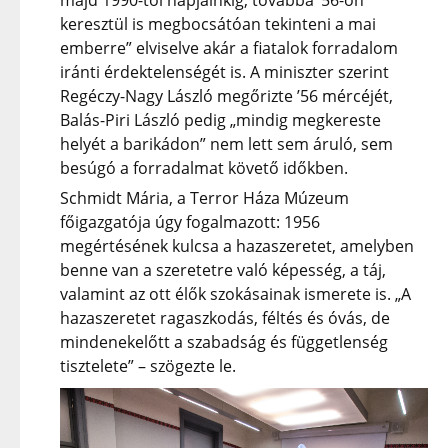
keresztül is megbocsátóan tekinteni a mai
emberre” elviselve akár a fiatalok forradalom
iránti érdektelenségét is. A miniszter szerint
Regéczy-Nagy László megőrizte ’56 mércéjét,
Balás-Piri László pedig „mindig megkereste
helyét a barikádon” nem lett sem áruló, sem
besúgó a forradalmat követő időkben.
Schmidt Mária, a Terror Háza Múzeum
főigazgatója úgy fogalmazott: 1956
megértésének kulcsa a hazaszeretet, amelyben
benne van a szeretetre való képesség, a táj,
valamint az ott élők szokásainak ismerete is. „A
hazaszeretet ragaszkodás, féltés és óvás, de
mindenekelőtt a szabadság és függetlenség
tisztelete” – szögezte le.