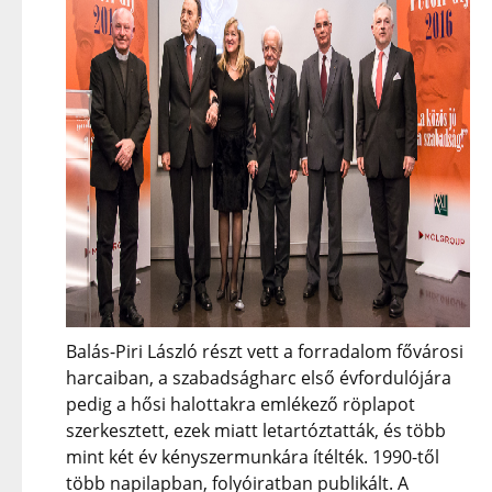
Balás-Piri László részt vett a forradalom fővárosi
harcaiban, a szabadságharc első évfordulójára
pedig a hősi halottakra emlékező röplapot
szerkesztett, ezek miatt letartóztatták, és több
mint két év kényszermunkára ítélték. 1990-től
több napilapban, folyóiratban publikált. A