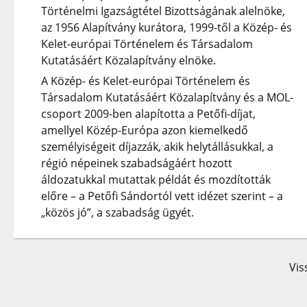
Történelmi Igazságtétel Bizottságának alelnöke,
az 1956 Alapítvány kurátora, 1999-től a Közép- és
Kelet-európai Történelem és Társadalom
Kutatásáért Közalapítvány elnöke.
A Közép- és Kelet-európai Történelem és
Társadalom Kutatásáért Közalapítvány és a MOL-
csoport 2009-ben alapította a Petőfi-díjat,
amellyel Közép-Európa azon kiemelkedő
személyiségeit díjazzák, akik helytállásukkal, a
régió népeinek szabadságáért hozott
áldozatukkal mutattak példát és mozdították
előre – a Petőfi Sándortól vett idézet szerint – a
„közös jó”, a szabadság ügyét.
Vis