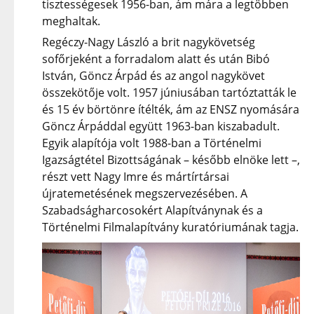
tisztességesek 1956-ban, ám mára a legtöbben
meghaltak.
Regéczy-Nagy László a brit nagykövetség
sofőrjeként a forradalom alatt és után Bibó
István, Göncz Árpád és az angol nagykövet
összekötője volt. 1957 júniusában tartóztatták le
és 15 év börtönre ítélték, ám az ENSZ nyomására
Göncz Árpáddal együtt 1963-ban kiszabadult.
Egyik alapítója volt 1988-ban a Történelmi
Igazságtétel Bizottságának – később elnöke lett –,
részt vett Nagy Imre és mártírtársai
újratemetésének megszervezésében. A
Szabadságharcosokért Alapítványnak és a
Történelmi Filmalapítvány kuratóriumának tagja.