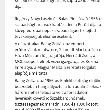
Két ’56-os szabadságharcos kapta az idei Petőfi-
díjat
Regéczy-Nagy László és Balás-Piri László 1956-os
szabadságharcosok kapták idén a Petőfi-díjat a
közép-európai népek szabadságáért kifejtett
tevékenységük elismeréseként.
A díjazottakat Balog Zoltán, az emberi
erőforrások minisztere, Schmidt Mária, a Terror
Háza Múzeum főigazgatója, Hernádi Zsolt, a
MOL-csoport elnök-vezérigazgatója és Kozma
Imre atya, a Magyar Máltai Szeretetszolgálat
alapítója méltatta.
Balog Zoltán, az 1956-os Emlékbizottság elnöke
beszédében hangsúlyozta: a forradalmároknak
három nehéz feladata volt a forradalom
leverését követő időszakban: „hősnek,
tisztességesnek maradni 1956 és 1990 között,
majd 1990-től napjainkig, továbbá ’56-on