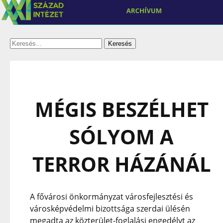
MÉGIS BESZÉLHET
SÓLYOM A
TERROR HÁZÁNÁL
A fővárosi önkormányzat városfejlesztési és
városképvédelmi bizottsága szerdai ülésén
megadta az közterület-foglalási engedélyt az