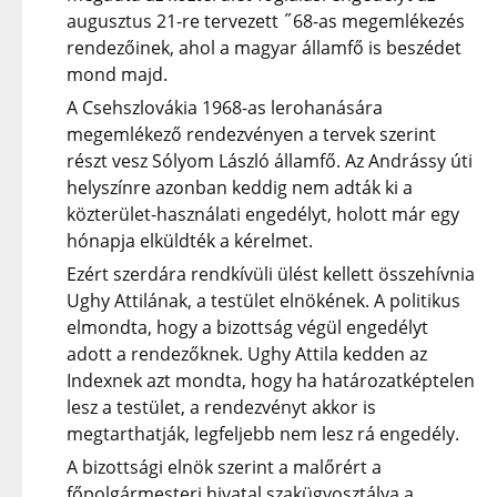
augusztus 21-re tervezett ˝68-as megemlékezés
rendezőinek, ahol a magyar államfő is beszédet
mond majd.
A Csehszlovákia 1968-as lerohanására
megemlékező rendezvényen a tervek szerint
részt vesz Sólyom László államfő. Az Andrássy úti
helyszínre azonban keddig nem adták ki a
közterület-használati engedélyt, holott már egy
hónapja elküldték a kérelmet.
Ezért szerdára rendkívüli ülést kellett összehívnia
Ughy Attilának, a testület elnökének. A politikus
elmondta, hogy a bizottság végül engedélyt
adott a rendezőknek. Ughy Attila kedden az
Indexnek azt mondta, hogy ha határozatképtelen
lesz a testület, a rendezvényt akkor is
megtarthatják, legfeljebb nem lesz rá engedély.
A bizottsági elnök szerint a malőrért a
főpolgármesteri hivatal szakügyosztálya a