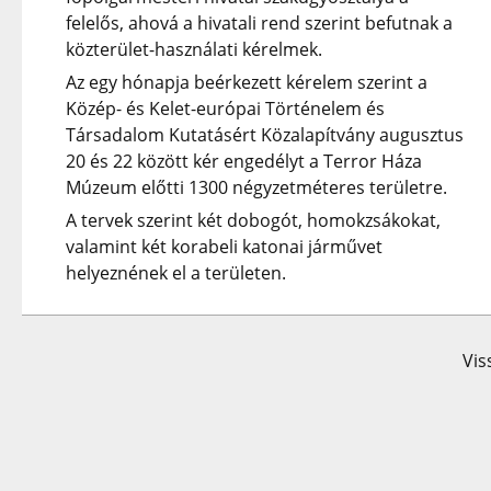
felelős, ahová a hivatali rend szerint befutnak a
közterület-használati kérelmek.
Az egy hónapja beérkezett kérelem szerint a
Közép- és Kelet-európai Történelem és
Társadalom Kutatásért Közalapítvány augusztus
20 és 22 között kér engedélyt a Terror Háza
Múzeum előtti 1300 négyzetméteres területre.
A tervek szerint két dobogót, homokzsákokat,
valamint két korabeli katonai járművet
helyeznének el a területen.
Vis