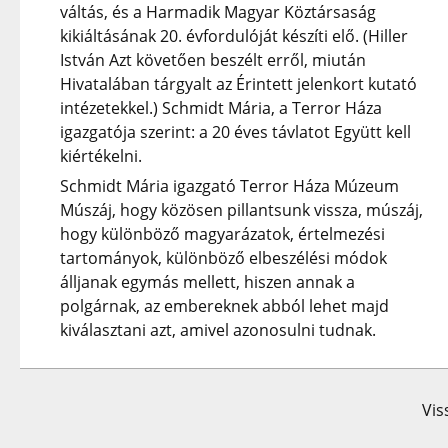
váltás, és a Harmadik Magyar Köztársaság
kikiáltásának 20. évfordulóját készíti elő. (Hiller
István Azt követően beszélt erről, miután
Hivatalában tárgyalt az Érintett jelenkort kutató
intézetekkel.) Schmidt Mária, a Terror Háza
igazgatója szerint: a 20 éves távlatot Együtt kell
kiértékelni.
Schmidt Mária igazgató Terror Háza Múzeum
Múszáj, hogy közösen pillantsunk vissza, múszáj,
hogy különböző magyarázatok, értelmezési
tartományok, különböző elbeszélési módok
álljanak egymás mellett, hiszen annak a
polgárnak, az embereknek abból lehet majd
kiválasztani azt, amivel azonosulni tudnak.
Vis