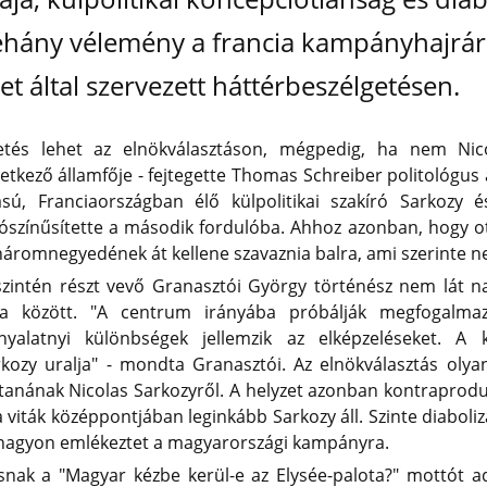
éhány vélemény a francia kampányhajráró
et által szervezett háttérbeszélgetésen.
etés lehet az elnökválasztáson, mégpedig, ha nem Nico
etkező államfője - fejtegette Thomas Schreiber politológus
ú, Franciaországban élő külpolitikai szakíró Sarkozy 
ószínűsítette a második fordulóba. Ahhoz azonban, hogy ot
áromnegyedének át kellene szavaznia balra, ami szerinte n
szintén részt vevő Granasztói György történész nem lát n
ya között. "A centrum irányába próbálják megfogalmaz
nyalatnyi különbségek jellemzik az elképzeléseket. A 
ozy uralja" - mondta Granasztói. Az elnökválasztás olyan
anának Nicolas Sarkozyről. A helyzet azonban kontraprodukt
viták középpontjában leginkább Sarkozy áll. Szinte diaboliz
z nagyon emlékeztet a magyarországi kampányra.
nak a "Magyar kézbe kerül-e az Elysée-palota?" mottót ad