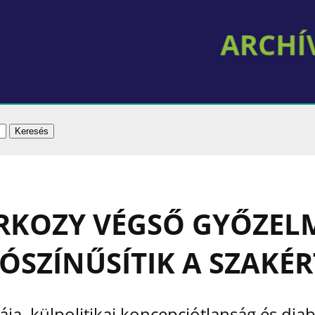
RKOZY VÉGSŐ GYŐZEL
ÓSZÍNŰSÍTIK A SZAKÉ
ája, külpolitikai koncepciótlanság és diab