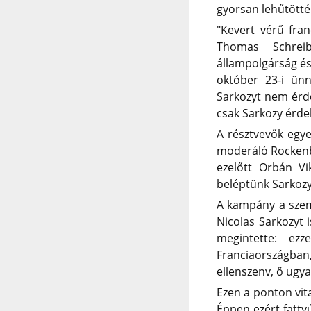
gyorsan lehűtötté
"Kevert vérű fran
Thomas Schreib
állampolgárság és 
október 23-i ünn
Sarkozyt nem érde
csak Sarkozy érdek
A résztvevők egye
moderáló Rockenbau
ezelőtt Orbán Vi
beléptünk Sarkozy
A kampány a szemé
Nicolas Sarkozyt 
megintette: ez
Franciaországba
ellenszenv, ő ugya
Ezen a ponton vit
Éppen ezért fatty