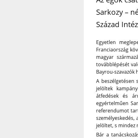
Sarkozy – n
Század Intéz
Egyetlen meglep
Franciaország köv
magyar származás
továbblépését val
Bayrou-szavazók h
A beszélgetésen 
jelöltek kampán
átfedések és ár
egyértelműen Sark
referendumot tart
személyeskedés, a 
jelöltet, s minde
Bár a tanácskozás