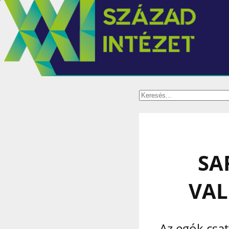
SA
VAL
Az egók csat