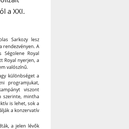
l a XXI.
las Sarkozy lesz
 a rendezvényen. A
és Ségolene Royal
t Royal nyerjen, a
em valószínű.
agy különbséget a
ni programjukat,
kampányt viszont
 szerinte, mintha
ív is lehet, sok a
álják a konzervatív
ták, a jelen lévők