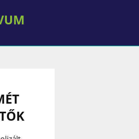
MÉT
RTŐK
olizált