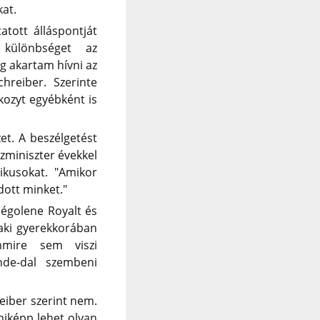
kat.
atott álláspontját
 különbséget az
eg akartam hívni az
hreiber. Szerinte
kozyt egyébként is
et. A beszélgetést
szminiszter évekkel
ikusokat. "Amikor
dott minket."
égolene Royalt és
 aki gyerekkorában
mmire sem viszi
nde-dal szembeni
eiber szerint nem.
iképp lehet olyan