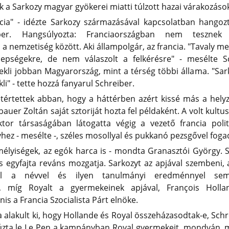
k a Sarkozy magyar gyökerei miatti túlzott hazai várakozáso
cia" - idézte Sarkozy származásával kapcsolatban hangozt
er. Hangsúlyozta: Franciaországban nem tesznek
a nemzetiség között. Aki állampolgár, az francia. "Tavaly m
epségekre, de nem válaszolt a felkérésre" - mesélte Sc
kli jobban Magyarország, mint a térség többi állama. "Sar
li" - tette hozzá fanyarul Schreiber.
tértettek abban, hogy a háttérben azért kissé más a helyz
er Zoltán saját sztoriját hozta fel példaként. A volt kultu
ktor társaságában látogatta végig a vezető francia polit
hez - mesélte -, széles mosollyal és pukkanó pezsgővel foga
lyiségek, az egók harca is - mondta Granasztói György. S
is egyfajta reváns mozgatja. Sarkozyt az apjával szembeni,
zel a névvel és ilyen tanulmányi eredménnyel se
n, míg Royalt a gyermekeinek apjával, François Holla
nis a Francia Szocialista Párt elnöke.
a alakult ki, hogy Hollande és Royal összeházasodtak-e, Schr
úzta le Le Pen a kampányban Royal gyermekeit, mondván, m