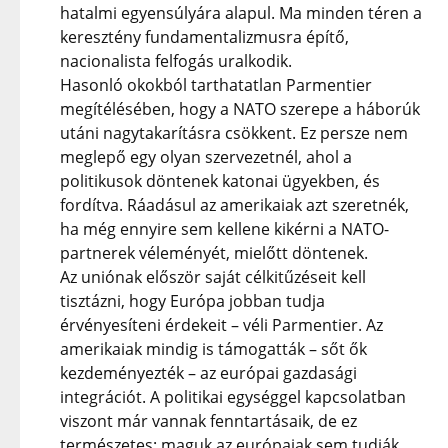
hatalmi egyensúlyára alapul. Ma minden téren a
keresztény fundamentalizmusra építő,
nacionalista felfogás uralkodik.
Hasonló okokból tarthatatlan Parmentier
megítélésében, hogy a NATO szerepe a háborúk
utáni nagytakarításra csökkent. Ez persze nem
meglepő egy olyan szervezetnél, ahol a
politikusok döntenek katonai ügyekben, és
fordítva. Ráadásul az amerikaiak azt szeretnék,
ha még ennyire sem kellene kikérni a NATO-
partnerek véleményét, mielőtt döntenek.
Az uniónak először saját célkitűzéseit kell
tisztázni, hogy Európa jobban tudja
érvényesíteni érdekeit – véli Parmentier. Az
amerikaiak mindig is támogatták – sőt ők
kezdeményezték – az európai gazdasági
integrációt. A politikai egységgel kapcsolatban
viszont már vannak fenntartásaik, de ez
természetes: maguk az európaiak sem tudják,