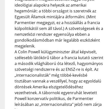
ideológiai alapokra helyezik az amerikai
hegemóniát: a többi országot is szeretnék az
Egyesült Államok mintájára átformálni. (Mint
Parmentier megjegyzi, ez a hozzáállás a francia
külpolitikától sem áll távol.) A szövetségesek és a
nemzetközi rendszer egyensúlya ebben a
gondolkodásmódban már legalább eszközként
megjelenik.
A Colin Powell külügyminiszter által képviselt,
szélesebb látókörű tábor a francia kutató szerint
a második világháború óta létező, hagyományos
szövetségi rendszerre és az ENSZ-re is épít. Az
„internacionalisták" még többé-kevésbé
tisztában vannak a veszéllyel, hogy az egyoldalú
döntések Amerika elszigetelődéséhez
vezethetnek. A tábornoki egyenruhát levetett
Powell konzervatív politikus, de Parmentier
leírásában az „internacionalista" jelző nem zárja