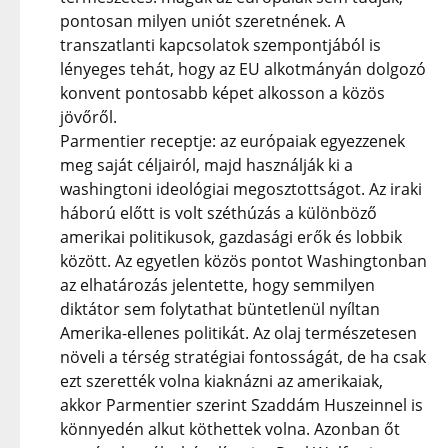
pontosan milyen uniót szeretnének. A
transzatlanti kapcsolatok szempontjából is
lényeges tehát, hogy az EU alkotmányán dolgozó
konvent pontosabb képet alkosson a közös
jövőről.
Parmentier receptje: az európaiak egyezzenek
meg saját céljairól, majd használják ki a
washingtoni ideológiai megosztottságot. Az iraki
háború előtt is volt széthúzás a különböző
amerikai politikusok, gazdasági erők és lobbik
között. Az egyetlen közös pontot Washingtonban
az elhatározás jelentette, hogy semmilyen
diktátor sem folytathat büntetlenül nyíltan
Amerika-ellenes politikát. Az olaj természetesen
növeli a térség stratégiai fontosságát, de ha csak
ezt szerették volna kiaknázni az amerikaiak,
akkor Parmentier szerint Szaddám Huszeinnel is
könnyedén alkut köthettek volna. Azonban őt