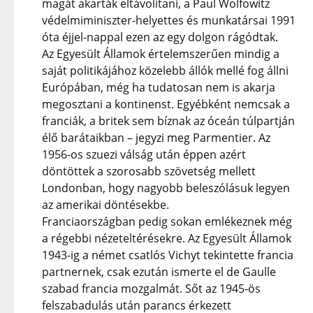
magát akarták eltávolítani, a Paul Wolfowitz
védelmiminiszter-helyettes és munkatársai 1991
óta éjjel-nappal ezen az egy dolgon rágódtak.
Az Egyesült Államok értelemszerűen mindig a
saját politikájához közelebb állók mellé fog állni
Európában, még ha tudatosan nem is akarja
megosztani a kontinenst. Egyébként nemcsak a
franciák, a britek sem bíznak az óceán túlpartján
élő barátaikban – jegyzi meg Parmentier. Az
1956-os szuezi válság után éppen azért
döntöttek a szorosabb szövetség mellett
Londonban, hogy nagyobb beleszólásuk legyen
az amerikai döntésekbe.
Franciaországban pedig sokan emlékeznek még
a régebbi nézeteltérésekre. Az Egyesült Államok
1943-ig a német csatlós Vichyt tekintette francia
partnernek, csak ezután ismerte el de Gaulle
szabad francia mozgalmát. Sőt az 1945-ös
felszabadulás után parancs érkezett