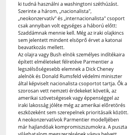
ki tudná használni a washingtoni széthúzást.
Szerinte a három, „nacionalista",
„neokonzervatív" és „internacionalista" csoport
csak annyiban volt egységes a háború előtt:
Szaddámnak mennie kell. Még az iraki olajkincs
sem jelentett mindent elsöprő érvet a katonai
beavatkozás mellett.
Az olajra vagy Bush elnök személyes indítékaira
épített elméleteket félretéve Parmentier a
legszélsőségesebb elemnek a Dick Cheney
alelnök és Donald Rumsfeld védelmi miniszter
által képviselt nacionalista csoportot tartja. Ők a
szorosan vett nemzeti érdekeket követik, az
amerikai szövetségesek vagy éppenséggel az
iraki lakosság jóléte még az amerikai előretörés
eszközeként sem szerepelnek prioritásaik között.
A neokonzervatívok Parmentier modelljében
már hajlandóak kompromiszszumokra. A puszta
világhatalom megszerzésének vágya helyett