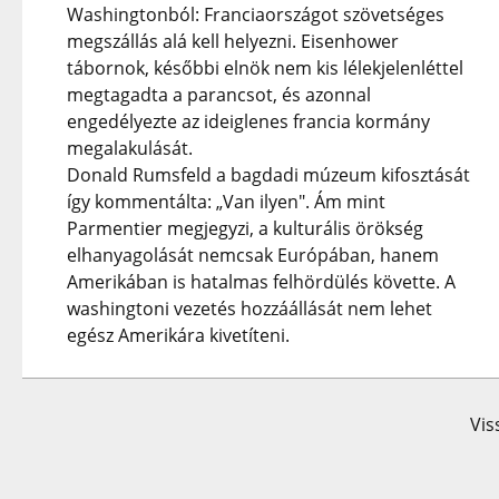
Washingtonból: Franciaországot szövetséges
megszállás alá kell helyezni. Eisenhower
tábornok, későbbi elnök nem kis lélekjelenléttel
megtagadta a parancsot, és azonnal
engedélyezte az ideiglenes francia kormány
megalakulását.
Donald Rumsfeld a bagdadi múzeum kifosztását
így kommentálta: „Van ilyen". Ám mint
Parmentier megjegyzi, a kulturális örökség
elhanyagolását nemcsak Európában, hanem
Amerikában is hatalmas felhördülés követte. A
washingtoni vezetés hozzáállását nem lehet
egész Amerikára kivetíteni.
Vis