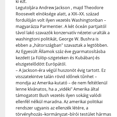
ki ezt.
Legutoljára Andrew Jackson , majd Theodore
Roosevelt elnöksége alatt, a XIX–XX. század
fordulóján volt ilyen vezetés Washingtonban –
magyarázza Parmentier. A két óceán partjaitól
távol lakó szavazók konzervatív nézetei uralták a
washingtoni politikát, George W. Bushra is
ebben a „hátországban" szavaztak a legtöbben.
Az Egyesült Államok száz éve gyarmatosításba
kezdett (a Fülöp-szigeteken és Kubában) és
elszigetelődött Európától.
– A Jackson-éra végül huszonöt évig tartott. Ez
visszatekintve talán rövid időnek tűnhet –
mondja az Amerika-kutató – de nem feltétlenül
lenne kívánatos, ha a „vidéki" Amerika által
támogatott Bush vezetés ilyen sokáig valódi
ellenfél nélkül maradna. Az amerikai politikai
rendszer ugyanis az ellenzék létére, a
törvényhozás–kormányzat–bírói testület hármas